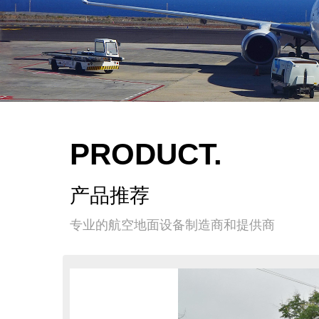
PRODUCT.
产品推荐
专业的航空地面设备制造商和提供商