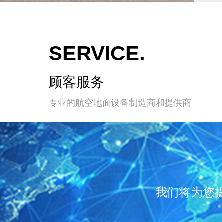
SERVICE.
顾客服务
专业的航空地面设备制造商和提供商
我们将为您